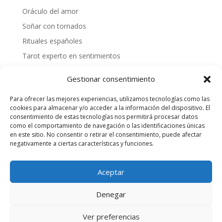
Oráculo del amor
Soñar con tornados
Rituales españoles
Tarot experto en sentimientos
Mejores videntes gallegas
Gestionar consentimiento
Cómo tirar las cartas españolas
Para ofrecer las mejores experiencias, utilizamos tecnologías como las
¿Cómo hacer una tirada personalizada?
cookies para almacenar y/o acceder a la información del dispositivo. El
Videntes 20 años de experiencia
consentimiento de estas tecnologías nos permitirá procesar datos
como el comportamiento de navegación o las identificaciones únicas
Tarotista honesta
en este sitio. No consentir o retirar el consentimiento, puede afectar
negativamente a ciertas características y funciones.
Quiero saber mi suerte
Aceptar
Servicio de Entretenimiento para adultos, SOLO
Denegar
mayores de 18 años. - Precio 803 Max 1,21€/min RF y
1,57€/min RM.
Ver preferencias