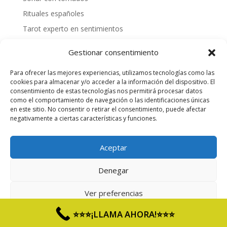
Rituales españoles
Tarot experto en sentimientos
Mejores videntes gallegas
Gestionar consentimiento
Cómo tirar las cartas españolas
Para ofrecer las mejores experiencias, utilizamos tecnologías como las
¿Cómo hacer una tirada personalizada?
cookies para almacenar y/o acceder a la información del dispositivo. El
Videntes 20 años de experiencia
consentimiento de estas tecnologías nos permitirá procesar datos
como el comportamiento de navegación o las identificaciones únicas
Tarotista honesta
en este sitio. No consentir o retirar el consentimiento, puede afectar
negativamente a ciertas características y funciones.
Quiero saber mi suerte
Aceptar
Servicio de Entretenimiento para adultos, SOLO
Denegar
mayores de 18 años. - Precio 803 Max 1,21€/min RF y
1,57€/min RM.
Ver preferencias
Aviso Legal
|
Política de Privacidad
|
Política de
⭐⭐⭐¡LLAMA AHORA!⭐⭐⭐
Cookies
Aviso Legal y Política de Privacidad
Aviso Legal y Política de Privacidad