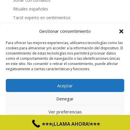
Soñar con tornados
Rituales españoles
Tarot experto en sentimientos
Mejores videntes gallegas
Gestionar consentimiento
Cómo tirar las cartas españolas
Para ofrecer las mejores experiencias, utilizamos tecnologías como las
¿Cómo hacer una tirada personalizada?
cookies para almacenar y/o acceder a la información del dispositivo. El
Videntes 20 años de experiencia
consentimiento de estas tecnologías nos permitirá procesar datos
como el comportamiento de navegación o las identificaciones únicas
Tarotista honesta
en este sitio. No consentir o retirar el consentimiento, puede afectar
negativamente a ciertas características y funciones.
Quiero saber mi suerte
Aceptar
Servicio de Entretenimiento para adultos, SOLO
Denegar
mayores de 18 años. - Precio 803 Max 1,21€/min RF y
1,57€/min RM.
Ver preferencias
Aviso Legal
|
Política de Privacidad
|
Política de
⭐⭐⭐¡LLAMA AHORA!⭐⭐⭐
Cookies
Aviso Legal y Política de Privacidad
Aviso Legal y Política de Privacidad