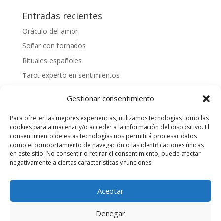
Entradas recientes
Oráculo del amor
Soñar con tornados
Rituales españoles
Tarot experto en sentimientos
Mejores videntes gallegas
Gestionar consentimiento
Cómo tirar las cartas españolas
Para ofrecer las mejores experiencias, utilizamos tecnologías como las
¿Cómo hacer una tirada personalizada?
cookies para almacenar y/o acceder a la información del dispositivo. El
Videntes 20 años de experiencia
consentimiento de estas tecnologías nos permitirá procesar datos
como el comportamiento de navegación o las identificaciones únicas
Tarotista honesta
en este sitio. No consentir o retirar el consentimiento, puede afectar
negativamente a ciertas características y funciones.
Quiero saber mi suerte
Aceptar
Servicio de Entretenimiento para adultos, SOLO
Denegar