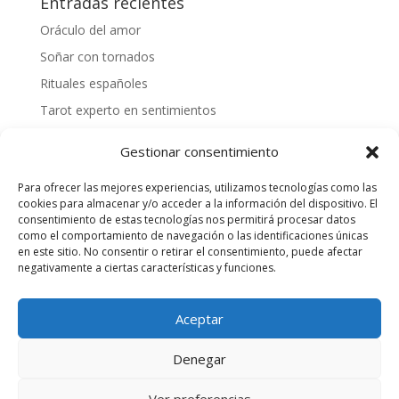
Entradas recientes
Oráculo del amor
Soñar con tornados
Rituales españoles
Tarot experto en sentimientos
Mejores videntes gallegas
Gestionar consentimiento
Cómo tirar las cartas españolas
Para ofrecer las mejores experiencias, utilizamos tecnologías como las
¿Cómo hacer una tirada personalizada?
cookies para almacenar y/o acceder a la información del dispositivo. El
Videntes 20 años de experiencia
consentimiento de estas tecnologías nos permitirá procesar datos
como el comportamiento de navegación o las identificaciones únicas
Tarotista honesta
en este sitio. No consentir o retirar el consentimiento, puede afectar
negativamente a ciertas características y funciones.
Quiero saber mi suerte
Aceptar
Servicio de Entretenimiento para adultos, SOLO
Denegar
mayores de 18 años. - Precio 803 Max 1,21€/min RF y
1,57€/min RM.
Ver preferencias