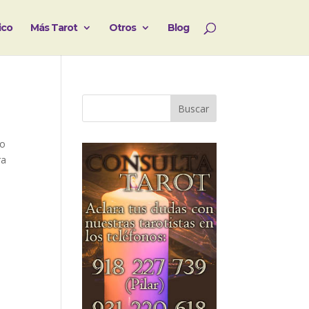
ico
Más Tarot
Otros
Blog
io
ra