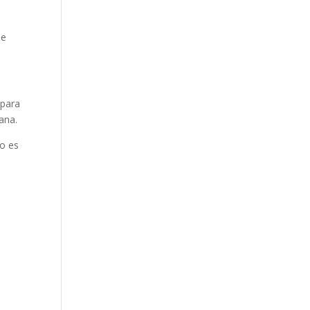
de
 para
ana.
no es