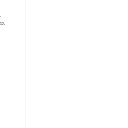
s
es.