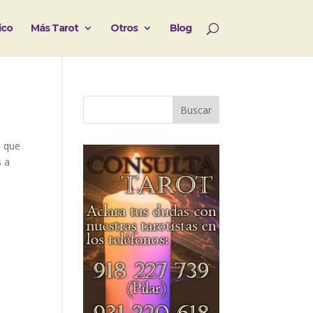
ico
Más Tarot
Otros
Blog
a que
s a