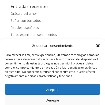
Entradas recientes
Oráculo del amor
Soñar con tornados
Rituales españoles
Tarot experto en sentimientos
Mejores videntes gallegas
Gestionar consentimiento
Cómo tirar las cartas españolas
Para ofrecer las mejores experiencias, utilizamos tecnologías como las
¿Cómo hacer una tirada personalizada?
cookies para almacenar y/o acceder a la información del dispositivo. El
Videntes 20 años de experiencia
consentimiento de estas tecnologías nos permitirá procesar datos
como el comportamiento de navegación o las identificaciones únicas
Tarotista honesta
en este sitio. No consentir o retirar el consentimiento, puede afectar
negativamente a ciertas características y funciones.
Quiero saber mi suerte
Aceptar
Servicio de Entretenimiento para adultos, SOLO
Denegar
mayores de 18 años. - Precio 803 Max 1,21€/min RF y