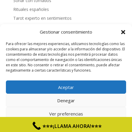
Soñar con tornados
Rituales españoles
Tarot experto en sentimientos
Mejores videntes gallegas
Gestionar consentimiento
Cómo tirar las cartas españolas
Para ofrecer las mejores experiencias, utilizamos tecnologías como las
¿Cómo hacer una tirada personalizada?
cookies para almacenar y/o acceder a la información del dispositivo. El
Videntes 20 años de experiencia
consentimiento de estas tecnologías nos permitirá procesar datos
como el comportamiento de navegación o las identificaciones únicas
Tarotista honesta
en este sitio. No consentir o retirar el consentimiento, puede afectar
negativamente a ciertas características y funciones.
Quiero saber mi suerte
Aceptar
Servicio de Entretenimiento para adultos, SOLO
Denegar
mayores de 18 años. - Precio 803 Max 1,21€/min RF y
1,57€/min RM.
Ver preferencias
Aviso Legal
|
Política de Privacidad
|
Política de
⭐⭐⭐¡LLAMA AHORA!⭐⭐⭐
Cookies
Aviso Legal y Política de Privacidad
Aviso Legal y Política de Privacidad